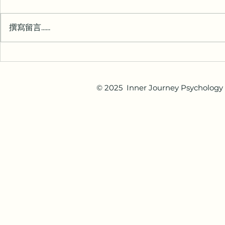
期，而人的心
这些术语有很多相似之处，我在工
的。并没有一
作中也常常交替使用。但它们之间
撰寫留言......
去看治疗师，
仍有区别，很多人对此很好奇。
寻求帮助，可
咨询（Counselling） 通常指以
题： 我们的日
支持性、以人为本的方式探索生活
所有情绪都是
状况的过程。虽然我对历史考究不
一下情绪的强
多，但据我了解，“咨询”这一词在
© 2025 Inner Journey Psychology 
情绪是否已经
现代的使用起源于20世纪初心理
到应对或改善
学家从医疗转型成非医疗的模式时
常功能是否改变？ 睡眠
发展而出，强调人与人之间的互动
精力是否受到
和以客户为中心的合作方式。咨询
正感到快乐是
常与心理治疗有所重叠。 心理治
注并完
疗（Psychothera