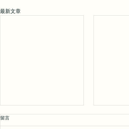
最新文章
咨询、心理学与心理治疗的区
什么时候适
留言
别
每个人都会在